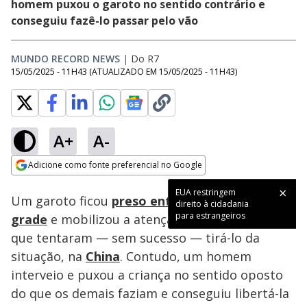
homem puxou o garoto no sentido contrário e
conseguiu fazê-lo passar pelo vão
MUNDO RECORD NEWS
|
Do R7
15/05/2025 - 11H43
(ATUALIZADO EM
15/05/2025 - 11H43
)
A+
A-
Loaded
:
100.00%
Adicione como fonte preferencial no Google
Ativar
Som
Opens in new window
EUA restringem
Um garoto ficou
preso entre as barras de uma
direito à cidadania
para estrangeiros
grade
e mobilizou a atenção de vários adultos,
que tentaram — sem sucesso — tirá-lo da
situação, na
China
. Contudo, um homem
interveio e puxou a criança no sentido oposto
do que os demais faziam e conseguiu libertá-la