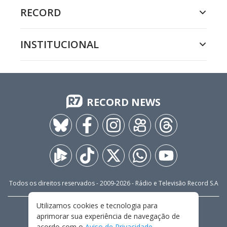
RECORD
INSTITUCIONAL
RECORD NEWS
Todos os direitos reservados - 2009-
2026
- Rádio e Televisão Record S.A
Utilizamos cookies e tecnologia para
CARREIRA
FALE CONOSCO
PRIVACIDADE
aprimorar sua experiência de navegação de
TERMOS E CONDIÇÕES DE USO
acordo com o
Aviso de Privacidade
.