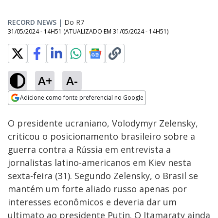
RECORD NEWS
|
Do R7
31/05/2024 - 14H51
(ATUALIZADO EM
31/05/2024 - 14H51
)
A+
A-
Loaded
:
100.00%
Adicione como fonte preferencial no Google
Ativar
Som
Opens in new window
O presidente ucraniano, Volodymyr Zelensky,
criticou o posicionamento brasileiro sobre a
guerra contra a Rússia em entrevista a
jornalistas latino-americanos em Kiev nesta
sexta-feira (31). Segundo Zelensky, o Brasil se
mantém um forte aliado russo apenas por
interesses econômicos e deveria dar um
ultimato ao presidente Putin. O Itamaraty ainda