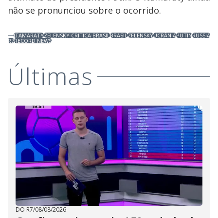
não se pronunciou sobre o ocorrido.
ITAMARATY
ZELENSKY CRITICA BRASIL
BRASIL
ZELENSKY
UCRÂNIA
PUTIN
RÚSSIA
R7
RECORD NEWS
Últimas
DO R7
/
08/08/2026