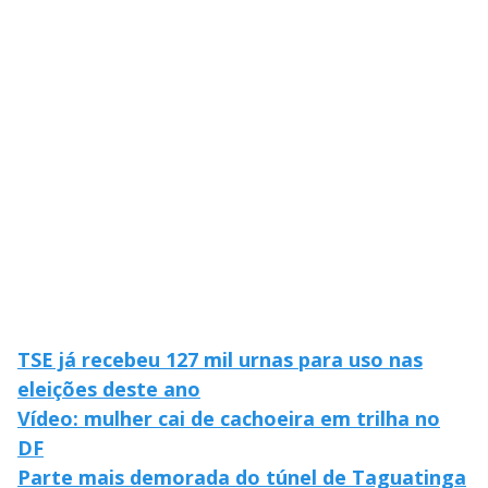
V
o
i
d
e
o
TSE já recebeu 127 mil urnas para uso nas
eleições deste ano
Vídeo: mulher cai de cachoeira em trilha no
DF
Parte mais demorada do túnel de Taguatinga