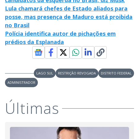
candidatos da esquerda no Brasil, diz Musk
Lula chamará chefes de Estado aliados para
posse, mas presença de Maduro está proibida
no Brasil
Polícia identifica autor de pichações em
prédios da Esplanada
LAGO SUL
RESTRIÇÃO REVOGADA
DISTRITO FEDERAL
ADMINISTRADOR
Últimas