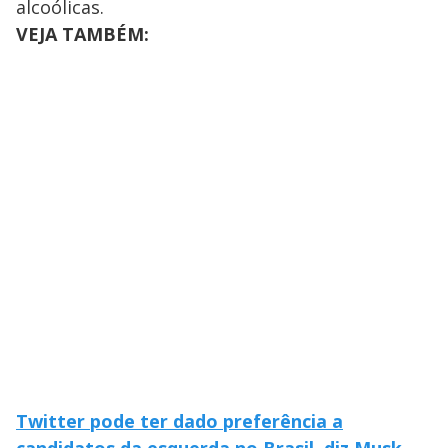
y
alcoólicas.
VEJA TAMBÉM:
M
V
u
d
o
i
d
e
o
Twitter pode ter dado preferência a