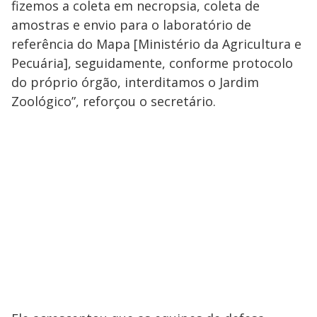
fizemos a coleta em necropsia, coleta de
V
u
d
amostras e envio para o laboratório de
o
referência do Mapa [Ministério da Agricultura e
i
Pecuária], seguidamente, conforme protocolo
do próprio órgão, interditamos o Jardim
d
Zoológico”, reforçou o secretário.
e
o