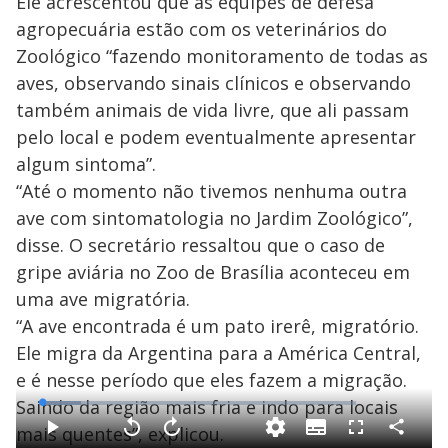
Ele acrescentou que as equipes de defesa
agropecuária estão com os veterinários do
Zoológico “fazendo monitoramento de todas as
aves, observando sinais clínicos e observando
também animais de vida livre, que ali passam
pelo local e podem eventualmente apresentar
algum sintoma”.
“Até o momento não tivemos nenhuma outra
ave com sintomatologia no Jardim Zoológico”,
disse. O secretário ressaltou que o caso de
gripe aviária no Zoo de Brasília aconteceu em
uma ave migratória.
“A ave encontrada é um pato irerê, migratório.
Ele migra da Argentina para a América Central,
e é nesse período que eles fazem a migração.
Saindo da região mais fria e indo para locais
L
o
a
mais quentes”, explicou.
S
d
u
C
P
V
A
F
e