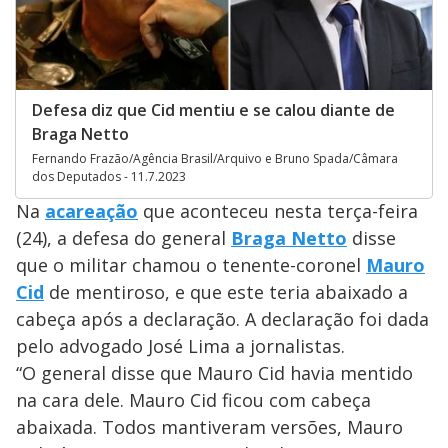
Defesa diz que Cid mentiu e se calou diante de
Braga Netto
Fernando Frazão/Agência Brasil/Arquivo e Bruno Spada/Câmara
dos Deputados - 11.7.2023
Na
acareação
que aconteceu nesta terça-feira
(24), a defesa do general
Braga Netto
disse
que o militar chamou o tenente-coronel
Mauro
Cid
de mentiroso, e que este teria abaixado a
cabeça após a declaração. A declaração foi dada
pelo advogado José Lima a jornalistas.
“O general disse que Mauro Cid havia mentido
na cara dele. Mauro Cid ficou com cabeça
abaixada. Todos mantiveram versões, Mauro