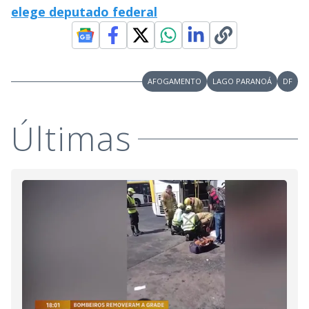
elege deputado federal
AFOGAMENTO
LAGO PARANOÁ
DF
Últimas