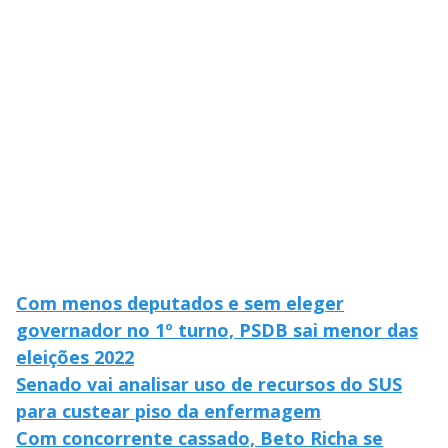
V
o
i
d
e
o
Com menos deputados e sem eleger
governador no 1º turno, PSDB sai menor das
eleições 2022
Senado vai analisar uso de recursos do SUS
para custear piso da enfermagem
Com concorrente cassado, Beto Richa se