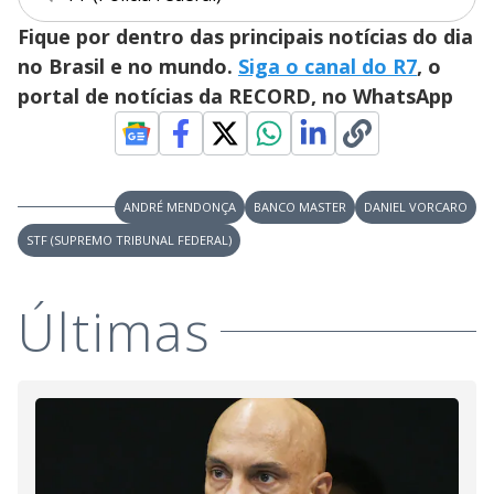
i
Fique por dentro das principais notícias do dia
d
no Brasil e no mundo.
Siga o canal do R7
, o
portal de notícias da RECORD, no WhatsApp
e
o
ANDRÉ MENDONÇA
BANCO MASTER
DANIEL VORCARO
STF (SUPREMO TRIBUNAL FEDERAL)
Últimas