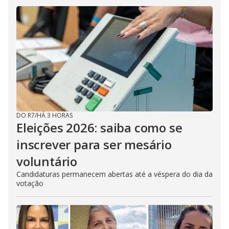
i
d
e
o
DO R7
/
HÁ 3 HORAS
Eleições 2026: saiba como se
inscrever para ser mesário
voluntário
Candidaturas permanecem abertas até a véspera do dia da
votação