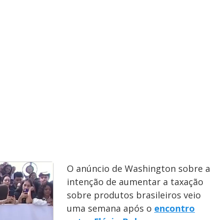
y
e
V
i
d
e
O anúncio de Washington sobre a
intenção de aumentar a taxação
sobre produtos brasileiros veio
uma semana após o
encontro