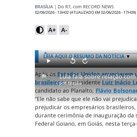
BRASÍLIA
|
Do R7, com RECORD NEWS
02/06/2026 - 13H02
(ATUALIZADO EM
02/06/2026 - 17H09
)
A+
A-
L
LEIA AQUI O RESUMO DA NOTÍCIA
o
a
d
P
V
A
e
l
o
v
d
a
l
a
Após os
Estados Unidos anunciarem u
:
y
t
n
0
a
ç
.
brasileiros
, o presidente
Luiz Inácio L
r
a
4
por
Brasília
1
r
1
0
1
%
candidato ao Planalto,
Flávio Bolsona
s
0
e
s
g
e
“Ele não sabe que ele não vai prejudicar
u
g
n
u
prejudicar os empresários brasileiros, 
d
n
o
d
s
o
durante cerimônia de inauguração da s
s
Federal Goiano, em Goiás, nesta terça-f
M