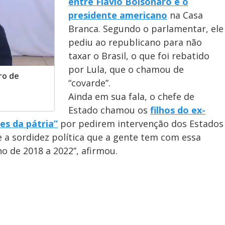
o
entre Flávio Bolsonaro e o
presidente americano
na Casa
Branca. Segundo o parlamentar, ele
pediu ao republicano para não
taxar o Brasil, o que foi rebatido
por Lula, que o chamou de
ro de
“covarde”.
Ainda em sua fala, o chefe de
Estado chamou os
filhos do ex-
es da pátria”
por pedirem intervenção dos Estados
e a sordidez política que a gente tem com essa
o de 2018 a 2022”, afirmou.