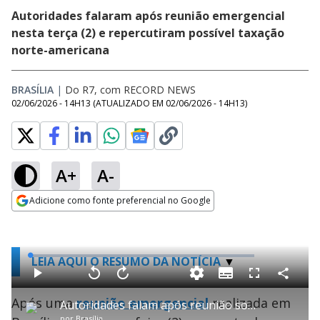
Autoridades falaram após reunião emergencial
nesta terça (2) e repercutiram possível taxação
norte-americana
BRASÍLIA
|
Do R7, com RECORD NEWS
02/06/2026 - 14H13
(ATUALIZADO EM
02/06/2026 - 14H13
)
A+
A-
Adicione como fonte preferencial no Google
Opens in new window
L
LEIA AQUI O RESUMO DA NOTÍCIA
o
a
S
d
u
C
P
V
A
P
F
e
b
o
l
o
v
u
d
t
m
Após uma
a
reunião emergencial
l
a
realizada em
l
:
Autoridades falam após reunião sobre tarifaço dos EUA
i
p
y
t
n
l
0
t
a
a
ç
s
.
por
Brasília
l
r