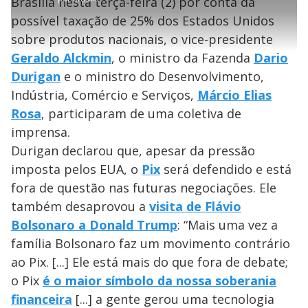
Brasília nesta terça-feira (2) por conta da
r
a
c
7
e
t
1
r
l
r
0
s
i
0
1
e
%
possível taxação de 25% dos Estados Unidos
l
s
0
e
h
e
s
n
a
g
e
sobre produtos nacionais, o vice-presidente
r
u
g
n
u
a
Geraldo Alckmin
, o ministro da Fazenda
Dario
d
n
o
d
s
o
Durigan
e o ministro do Desenvolvimento,
s
y
Indústria, Comércio e Serviços,
Márcio Elias
Rosa
, participaram de uma coletiva de
M
imprensa.
V
u
d
o
Durigan declarou que, apesar da pressão
imposta pelos EUA, o
Pix
será defendido e está
i
fora de questão nas futuras negociações. Ele
também desaprovou a
visita de Flávio
d
Bolsonaro a Donald Trump
: “Mais uma vez a
família Bolsonaro faz um movimento contrário
e
ao Pix. [...] Ele está mais do que fora de debate;
o Pix
é o maior símbolo da nossa soberania
financeira
[...] a gente gerou uma tecnologia