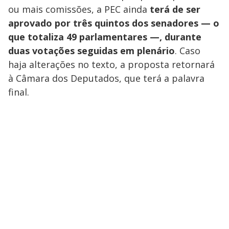
s
ou mais comissões, a PEC ainda
terá de ser
y
aprovado por três quintos dos senadores — o
que totaliza 49 parlamentares —, durante
M
V
u
d
duas votações seguidas em plenário
. Caso
o
haja alterações no texto, a proposta retornará
i
à Câmara dos Deputados, que terá a palavra
final.
d
e
o