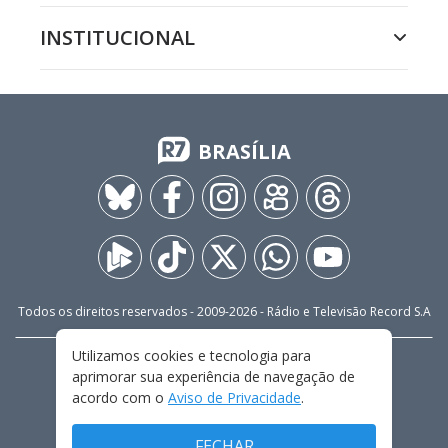
INSTITUCIONAL
BRASÍLIA
Todos os direitos reservados - 2009-
2026
- Rádio e Televisão Record S.A
Utilizamos cookies e tecnologia para
CARREIRA
FALE CONOSCO
PRIVACIDADE
aprimorar sua experiência de navegação de
TERMOS E CONDIÇÕES DE USO
acordo com o
Aviso de Privacidade
.
FECHAR