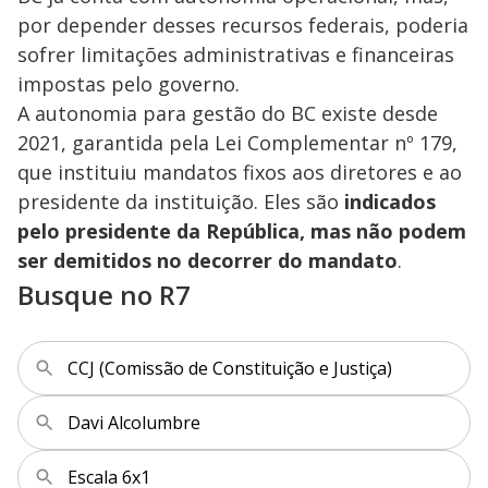
a
s
por depender desses recursos federais, poderia
y
sofrer limitações administrativas e financeiras
impostas pelo governo.
M
V
u
d
A autonomia para gestão do BC existe desde
o
2021, garantida pela Lei Complementar nº 179,
i
que instituiu mandatos fixos aos diretores e ao
presidente da instituição. Eles são
indicados
pelo presidente da República, mas não podem
d
ser demitidos no decorrer do mandato
.
Busque no R7
e
o
CCJ (Comissão de Constituição e Justiça)
Davi Alcolumbre
Escala 6x1