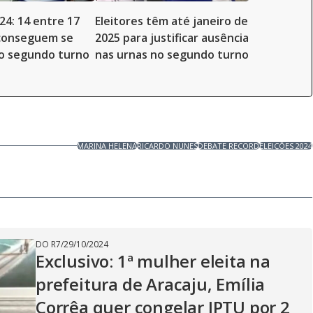
24: 14 entre 17
Eleitores têm até janeiro de
 conseguem se
2025 para justificar ausência
no segundo turno
nas urnas no segundo turno
MARINA HELENA
RICARDO NUNES
DEBATE RECORD
ELEIÇÕES 2024
DO R7
/
29/10/2024
Exclusivo: 1ª mulher eleita na
prefeitura de Aracaju, Emília
Corrêa quer congelar IPTU por 2