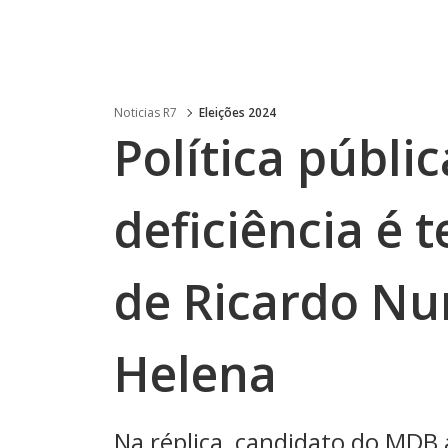
Noticias R7
Eleições 2024
Política públi
deficiência é
de Ricardo Nu
Helena
Na réplica, candidato do MDB