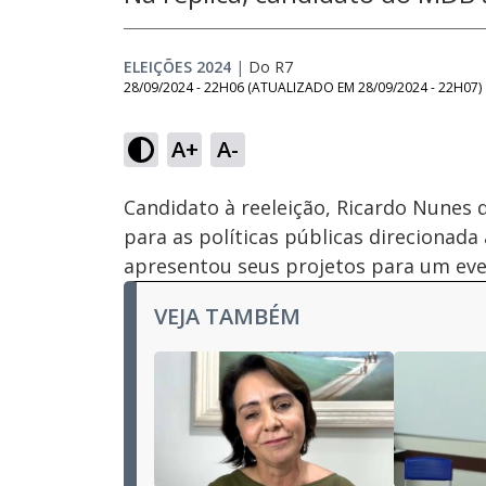
ELEIÇÕES 2024
|
Do R7
28/09/2024 - 22H06
(ATUALIZADO EM
28/09/2024 - 22H07
)
Loaded
:
17.32%
A+
A-
Ativar
Som
Candidato à reeleição, Ricardo Nunes 
para as políticas públicas direcionada
apresentou seus projetos para um ev
VEJA TAMBÉM