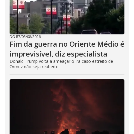
DO R7
/
05/08/2026
Fim da guerra no Oriente Médio é
imprevisível, diz especialista
Donald Trump volta a ameaçar o Irã caso estreito de
Ormuz não seja reaberto