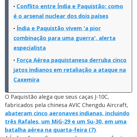
Conflito entre Índia e Paquistão: como
é o arsenal nuclear dos dois países
Índia e Paquistão vivem 'a pior
combinação para uma guerra', alerta
especialista
Força Aérea paquistanesa derruba cinco
jatos indianos em retaliação a ataque na
Caxemira
O Paquistão alega que seus caças J-10C,
fabricados pela chinesa AVIC Chengdu Aircraft,
abateram cinco aeronaves indianas, incluindo
três Rafales, um MiG-29 e um Su-30, em uma
batalha aérea na quarta-feira (7)
.