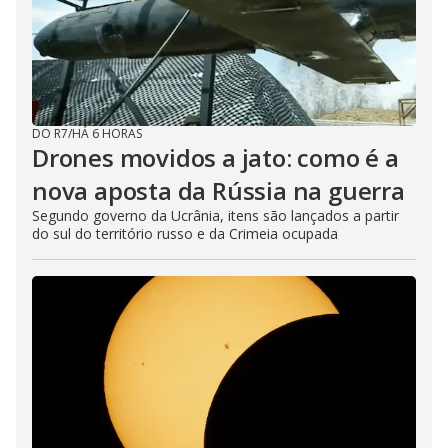
e
o
DO R7
/
HÁ 6 HORAS
Drones movidos a jato: como é a
nova aposta da Rússia na guerra
Segundo governo da Ucrânia, itens são lançados a partir
do sul do território russo e da Crimeia ocupada