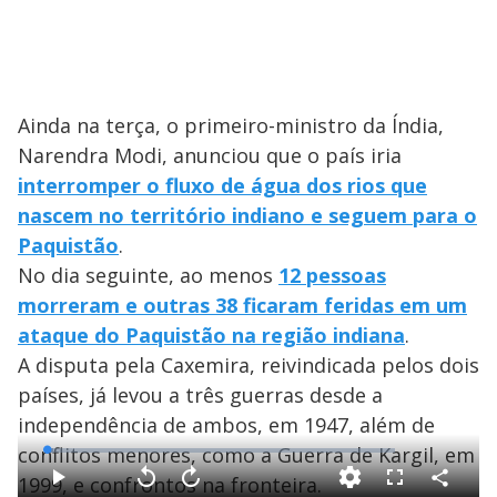
Ainda na terça, o primeiro-ministro da Índia,
Narendra Modi, anunciou que o país iria
interromper o fluxo de água dos rios que
nascem no território indiano e seguem para o
Paquistão
.
No dia seguinte, ao menos
12 pessoas
morreram e outras 38 ficaram feridas em um
ataque do Paquistão na região indiana
.
A disputa pela Caxemira, reivindicada pelos dois
países, já levou a três guerras desde a
independência de ambos, em 1947, além de
conflitos menores, como a Guerra de Kargil, em
L
o
a
1999, e confrontos na fronteira.
d
C
P
V
A
F