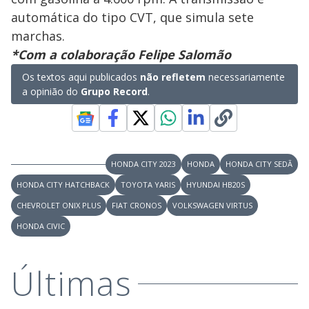
automática do tipo CVT, que simula sete
marchas.
*Com a colaboração Felipe Salomão
Os textos aqui publicados
não refletem
necessariamente
a opinião do
Grupo Record
.
HONDA CITY 2023
HONDA
HONDA CITY SEDÃ
HONDA CITY HATCHBACK
TOYOTA YARIS
HYUNDAI HB20S
CHEVROLET ONIX PLUS
FIAT CRONOS
VOLKSWAGEN VIRTUS
HONDA CIVIC
Últimas