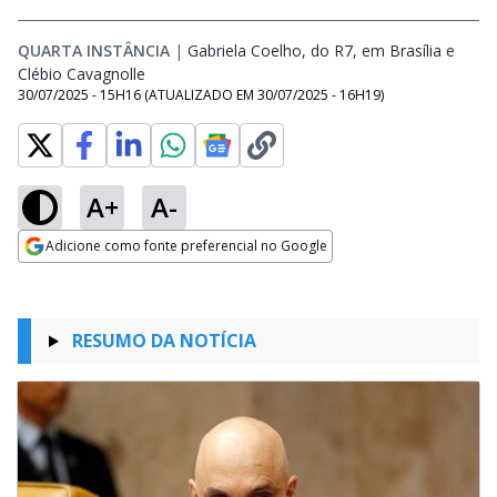
QUARTA INSTÂNCIA
|
Gabriela Coelho, do R7, em Brasília
Opens 
e
Clébio Cavagnolle
Opens in new window
30/07/2025 - 15H16
(ATUALIZADO EM
30/07/2025 - 16H19
)
A+
A-
Adicione como fonte preferencial no Google
Opens in new window
RESUMO DA NOTÍCIA