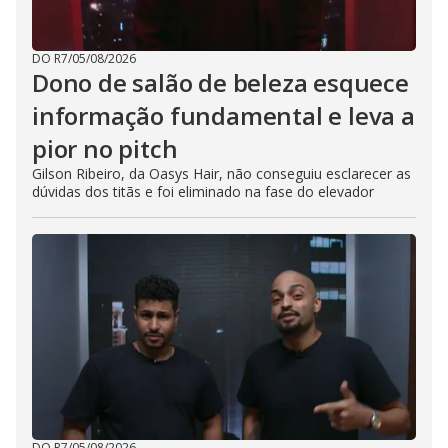
DO R7
/
05/08/2026
Dono de salão de beleza esquece
informação fundamental e leva a
pior no pitch
Gilson Ribeiro, da Oasys Hair, não conseguiu esclarecer as
dúvidas dos titãs e foi eliminado na fase do elevador
DO R7
/
05/08/2026