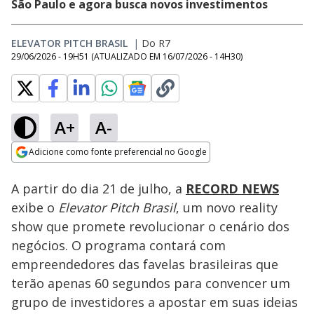
São Paulo e agora busca novos investimentos
ELEVATOR PITCH BRASIL
|
Do R7
29/06/2026 - 19H51
(ATUALIZADO EM
16/07/2026 - 14H30
)
A+
A-
Loaded
:
53.34%
Adicione como fonte preferencial no Google
Subtitles
Ativar
Som
Opens in new window
A partir do dia 21 de julho, a
RECORD NEWS
exibe o
Elevator Pitch Brasil
, um novo reality
show que promete revolucionar o cenário dos
negócios. O programa contará com
empreendedores das favelas brasileiras que
terão apenas 60 segundos para convencer um
grupo de investidores a apostar em suas ideias