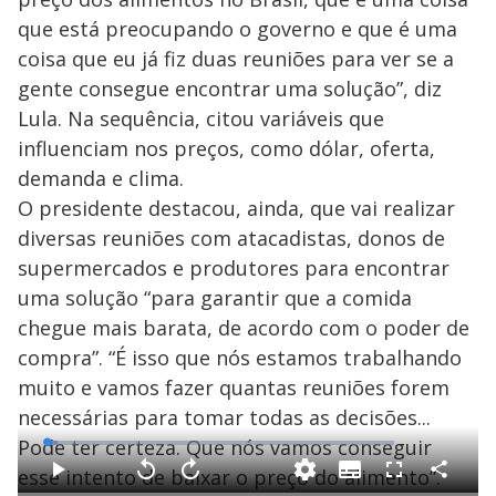
que está preocupando o governo e que é uma
coisa que eu já fiz duas reuniões para ver se a
gente consegue encontrar uma solução”, diz
Lula. Na sequência, citou variáveis que
influenciam nos preços, como dólar, oferta,
demanda e clima.
O presidente destacou, ainda, que vai realizar
diversas reuniões com atacadistas, donos de
supermercados e produtores para encontrar
uma solução “para garantir que a comida
chegue mais barata, de acordo com o poder de
compra”. “É isso que nós estamos trabalhando
muito e vamos fazer quantas reuniões forem
necessárias para tomar todas as decisões...
Pode ter certeza. Que nós vamos conseguir
L
o
a
esse intento de baixar o preço do alimento”.
S
d
u
C
P
V
A
F
e