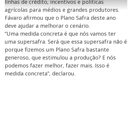
l
linhas de crédito, incentivos e políticas
e
s
n
a
g
e
r
u
g
agrícolas para médios e grandes produtores.
n
u
a
d
n
o
d
Fávaro afirmou que o Plano Safra deste ano
s
o
s
deve ajudar a melhorar o cenário.
y
“Uma medida concreta é que nós vamos ter
uma supersafra. Será que essa supersafra não é
M
V
u
d
porque fizemos um Plano Safra bastante
o
generoso, que estimulou a produção? E nós
i
podemos fazer melhor, fazer mais. Isso é
medida concreta”, declarou.
d
e
o