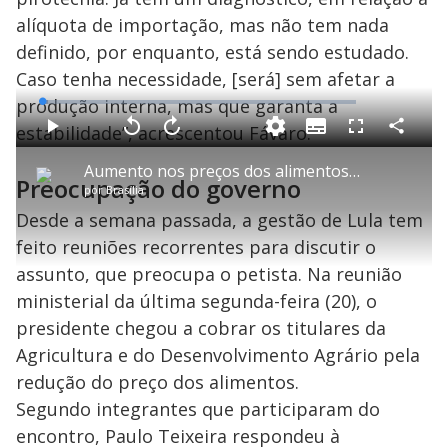
alíquota de importação, mas não tem nada
definido, por enquanto, está sendo estudado.
Caso tenha necessidade, [será] sem afetar a
produção interna, mas que garanta a
L
o
a
estabilidade”, acrescentou Fávaro.
S
d
u
C
P
V
A
P
F
e
b
o
l
o
v
u
d
t
m
a
l
a
l
:
Aumento nos preços dos alimentos impacta café da manhã dos brasileiros
i
p
y
t
n
l
2
Preocupação do governo
t
a
a
ç
s
.
por
Brasília
l
r
r
a
c
0
e
t
1
r
l
r
7
s
i
0
1
e
Desde a semana passada, a gestão de Lula tem
%
l
s
0
e
h
e
s
n
a
feito reuniões recorrentes para discutir o
g
e
r
u
g
n
u
a
assunto, que preocupa o petista. Na reunião
d
n
o
d
s
o
ministerial da última segunda-feira (20), o
s
presidente chegou a cobrar os titulares da
y
Agricultura e do Desenvolvimento Agrário pela
M
redução do preço dos alimentos.
V
u
d
Segundo integrantes que participaram do
o
encontro, Paulo Teixeira respondeu à