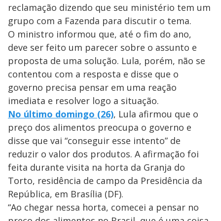
i
reclamação dizendo que seu ministério tem um
grupo com a Fazenda para discutir o tema.
d
O ministro informou que, até o fim do ano,
deve ser feito um parecer sobre o assunto e
e
proposta de uma solução. Lula, porém, não se
contentou com a resposta e disse que o
governo precisa pensar em uma reação
o
imediata e resolver logo a situação.
No último domingo (26)
, Lula afirmou que o
preço dos alimentos preocupa o governo e
disse que vai “conseguir esse intento” de
reduzir o valor dos produtos. A afirmação foi
feita durante visita na horta da Granja do
Torto, residência de campo da Presidência da
República, em Brasília (DF).
“Ao chegar nessa horta, comecei a pensar no
preço dos alimentos no Brasil, que é uma coisa