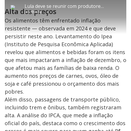
P
b
o
l
o
v
u
d
t
m
a
l
a
l
:
Lula deve se reunir com produtores e donos de supermercados para tentar diminuir preço dos alimentos
i
p
y
t
n
l
3
Alta dos preços
t
a
a
ç
s
.
por
Brasília
l
r
r
a
c
1
e
t
1
r
l
r
3
s
i
0
1
e
Os alimentos têm enfrentado inflação
%
l
s
0
e
h
e
s
n
a
resistente — observada em 2024 e que deve
g
e
r
u
g
n
u
a
persistir neste ano. Levantamento do Ipea
d
n
o
d
s
o
(Instituto de Pesquisa Econômica Aplicada)
s
revelou que alimentos e bebidas foram os itens
y
que mais impactaram a inflação de dezembro, o
M
que afetou mais as famílias de baixa renda. O
V
u
d
aumento nos preços de carnes, ovos, óleo de
o
soja e café pressionou o orçamento dos mais
i
pobres.
Além disso, passagens de transporte público,
d
incluindo trem e ônibus, também registraram
alta. A análise do IPCA, que mede a inflação
e
oficial do país, destaca como o crescimento dos
preços é mais severo para quem ganha até R$