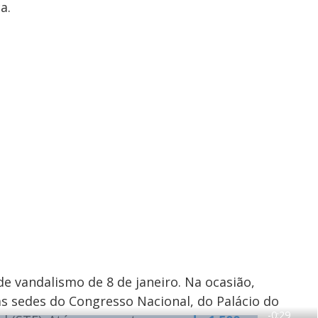
a.
e vandalismo de 8 de janeiro. Na ocasião,
s sedes do Congresso Nacional, do Palácio do
R
-
0:29