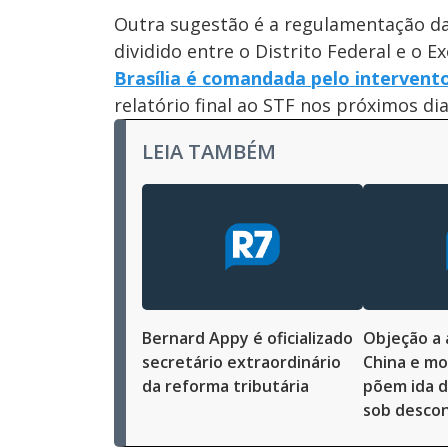
Outra sugestão é a regulamentação da
dividido entre o Distrito Federal e o E
Brasília é comandada pelo interventor
relatório final ao STF nos próximos di
LEIA TAMBÉM
Bernard Appy é oficializado
Objeção a 
secretário extraordinário
China e m
da reforma tributária
põem ida d
sob descon