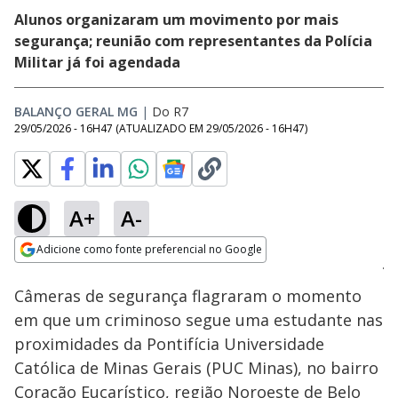
Alunos organizaram um movimento por mais
segurança; reunião com representantes da Polícia
Militar já foi agendada
BALANÇO GERAL MG
|
Do R7
29/05/2026 - 16H47
(ATUALIZADO EM
29/05/2026 - 16H47
)
A+
A-
Loaded
:
18.76%
Adicione como fonte preferencial no Google
Subtitles
Ativar
Som
Opens in new window
Câmeras de segurança flagraram o momento
em que um criminoso segue uma estudante nas
proximidades da Pontifícia Universidade
Católica de Minas Gerais (PUC Minas), no bairro
Coração Eucarístico, região Noroeste de Belo