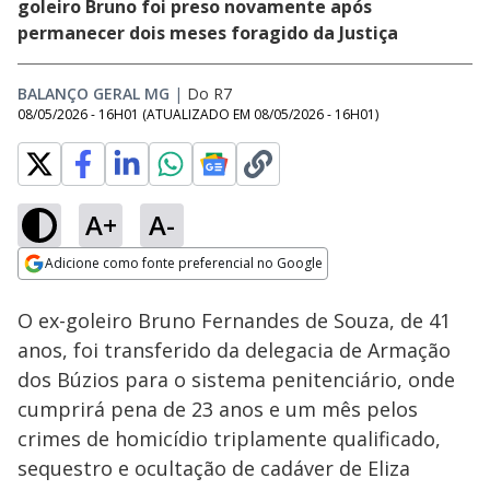
goleiro Bruno foi preso novamente após
permanecer dois meses foragido da Justiça
BALANÇO GERAL MG
|
Do R7
08/05/2026 - 16H01
(ATUALIZADO EM
08/05/2026 - 16H01
)
A+
A-
Loaded
:
54.26%
Adicione como fonte preferencial no Google
Subtitles
Ativar
Som
Opens in new window
O ex-goleiro Bruno Fernandes de Souza, de 41
anos, foi transferido da delegacia de Armação
dos Búzios para o sistema penitenciário, onde
cumprirá pena de 23 anos e um mês pelos
crimes de homicídio triplamente qualificado,
sequestro e ocultação de cadáver de Eliza