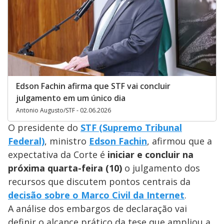
Edson Fachin afirma que STF vai concluir
julgamento em um único dia
Antonio Augusto/STF - 02.06.2026
O presidente do
STF (Supremo Tribunal
Federal)
, ministro
Edson Fachin
, afirmou que a
expectativa da Corte é
iniciar e concluir na
próxima quarta-feira (10)
o julgamento dos
recursos que discutem pontos centrais da
decisão sobre o Marco Civil da Internet
.
A análise dos embargos de declaração vai
definir o alcance prático da tese que ampliou a