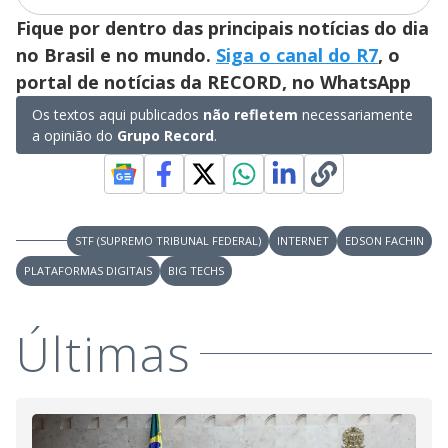
i
Fique por dentro das principais notícias do dia
d
no Brasil e no mundo.
Siga o canal do R7
, o
portal de notícias da RECORD, no WhatsApp
e
Os textos aqui publicados
não refletem
necessariamente
a opinião do
Grupo Record
.
o
STF (SUPREMO TRIBUNAL FEDERAL)
INTERNET
EDSON FACHIN
PLATAFORMAS DIGITAIS
BIG TECHS
Últimas