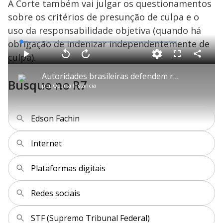
A Corte também vai julgar os questionamentos
sobre os critérios de presunção de culpa e o
uso da responsabilidade objetiva (quando há
obrigação de indenizar independentemente de
L
o
a
culpa).
d
C
P
V
A
P
F
e
o
l
o
v
u
d
m
a
l
a
l
:
Autoridades brasileiras defendem regulação de plataformas digitais durante Fórum de Lisboa
p
y
t
n
l
4
Busque no R7
a
a
ç
s
.
por
Quarta Instância
r
r
a
c
5
t
1
r
l
r
9
i
0
1
e
%
l
s
0
e
h
e
s
n
a
g
e
r
Edson Fachin
u
g
n
u
a
d
n
o
d
s
o
Internet
s
y
Plataformas digitais
M
V
u
d
Redes sociais
o
STF (Supremo Tribunal Federal)