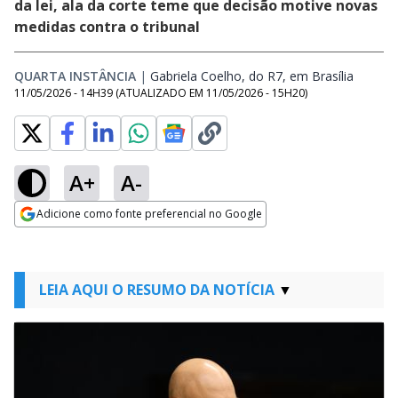
da lei, ala da corte teme que decisão motive novas
medidas contra o tribunal
QUARTA INSTÂNCIA
|
Gabriela Coelho, do R7, em Brasília
Opens 
11/05/2026 - 14H39
(ATUALIZADO EM
11/05/2026 - 15H20
)
A+
A-
Adicione como fonte preferencial no Google
Opens in new window
LEIA AQUI O RESUMO DA NOTÍCIA