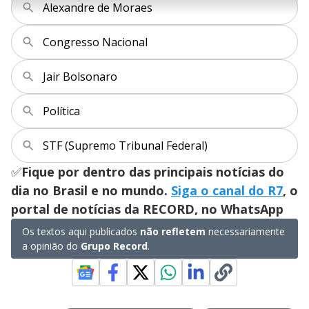
r
Alexandre de Moraes
u
g
n
u
a
d
n
o
d
s
o
Congresso Nacional
s
y
Jair Bolsonaro
M
V
u
d
Política
o
i
STF (Supremo Tribunal Federal)
✅
Fique por dentro das principais notícias do
d
dia no Brasil e no mundo.
Siga o canal do R7
, o
portal de notícias da RECORD, no WhatsApp
e
Os textos aqui publicados
não refletem
necessariamente
a opinião do
Grupo Record
.
o