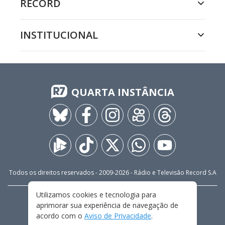
RECORD
INSTITUCIONAL
QUARTA INSTÂNCIA
Todos os direitos reservados - 2009-
2026
- Rádio e Televisão Record S.A
Utilizamos cookies e tecnologia para
CARREIRA
FALE CONOSCO
PRIVACIDADE
aprimorar sua experiência de navegação de
TERMOS E CONDIÇÕES DE USO
acordo com o
Aviso de Privacidade
.