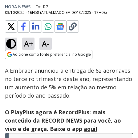
HORA NEWS
|
Do R7
03/10/2025 - 16H58
(ATUALIZADO EM
03/10/2025 - 17H08
)
A+
A-
Loaded
:
100.00%
Adicione como fonte preferencial no Google
Subtitles
Ativar
Som
Opens in new window
A Embraer anunciou a entrega de 62 aeronaves
no terceiro trimestre deste ano, representando
um aumento de 5% em relação ao mesmo
período do ano passado.
O PlayPlus agora é RecordPlus: mais
conteúdo da RECORD NEWS para você, ao
vivo e de graça. Baixe o app
aqui!