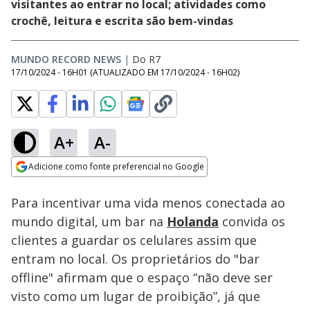
visitantes ao entrar no local; atividades como
crochê, leitura e escrita são bem-vindas
MUNDO RECORD NEWS
|
Do R7
17/10/2024 - 16H01
(ATUALIZADO EM
17/10/2024 - 16H02
)
A+
A-
Loaded
:
100.00%
Adicione como fonte preferencial no Google
Ativar
Som
Opens in new window
Para incentivar uma vida menos conectada ao
mundo digital, um bar na
Holanda
convida os
clientes a guardar os celulares assim que
entram no local. Os proprietários do "bar
offline" afirmam que o espaço “não deve ser
visto como um lugar de proibição”, já que