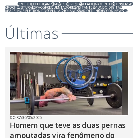
PROIBIDO CELULARES
BAR
ARTE
ESCRITA
RELACIONAMENTOS
CONVERSAS
CROCHÊ
LEITURA
ESPAÇO
FREQUENTADORES
VISITANTES
MUNDO DIGITAL
APARELHOS ELETRÔNICOS
CELULAR
HOLANDA
BAR OFFLINE
RECORD NEWS
R7
Últimas
DO R7
/
30/05/2025
Homem que teve as duas pernas
amputadas vira fenômeno do