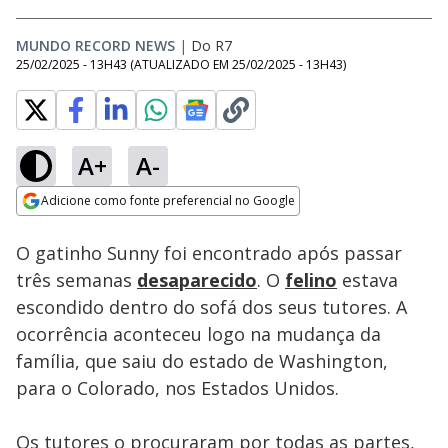
MUNDO RECORD NEWS
|
Do R7
25/02/2025 - 13H43
(ATUALIZADO EM
25/02/2025 - 13H43
)
A+
A-
Loaded
:
100.00%
Adicione como fonte preferencial no Google
Ativar
Som
Opens in new window
O gatinho Sunny foi encontrado após passar
três semanas
desaparecido
. O
felino
estava
escondido dentro do sofá dos seus tutores. A
ocorrência aconteceu logo na mudança da
família, que saiu do estado de Washington,
para o Colorado, nos Estados Unidos.
Os tutores o procuraram por todas as partes,