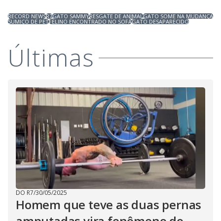
RECORD NEWS
R7
GATO SAMMY
RESGATE DE ANIMAL
GATO SOME NA MUDANÇA
SUMIÇO DE PET
FELINO ENCONTRADO NO SOFÁ
GATO DESAPARECIDO
Últimas
DO R7
/
30/05/2025
Homem que teve as duas pernas
amputadas vira fenômeno do