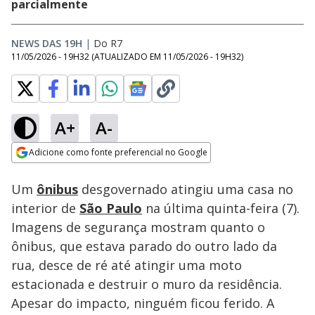
parcialmente
NEWS DAS 19H
|
Do R7
11/05/2026 - 19H32
(ATUALIZADO EM
11/05/2026 - 19H32
)
A+
A-
Loaded
:
66.87%
Adicione como fonte preferencial no Google
Subtitles
Ativar
Som
Opens in new window
Ladrão de patinete
Um
ônibus
desgovernado atingiu uma casa no
tenta roubar bolsa e
derruba idosa
interior de
São Paulo
na última quinta-feira (7).
Imagens de segurança mostram quanto o
ônibus, que estava parado do outro lado da
rua, desce de ré até atingir uma moto
estacionada e destruir o muro da residência.
Apesar do impacto, ninguém ficou ferido. A