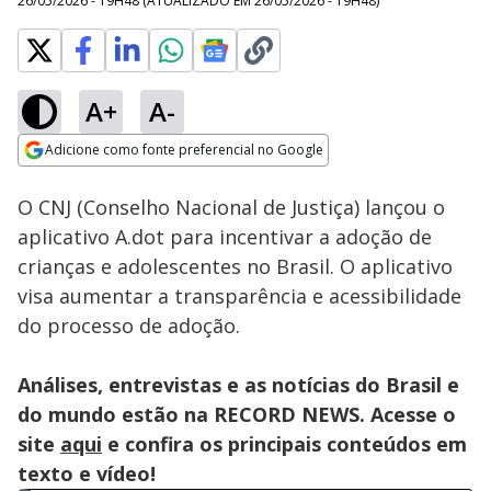
26/05/2026 - 19H48
(ATUALIZADO EM
26/05/2026 - 19H48
)
A+
A-
Loaded
:
37.30%
Adicione como fonte preferencial no Google
Subtitles
Ativar
Som
Opens in new window
O CNJ (Conselho Nacional de Justiça) lançou o
aplicativo A.dot para incentivar a adoção de
crianças e adolescentes no Brasil. O aplicativo
visa aumentar a transparência e acessibilidade
do processo de adoção.
Análises, entrevistas e as notícias do Brasil e
do mundo estão na RECORD NEWS. Acesse o
site
aqui
e confira os principais conteúdos em
texto e vídeo!