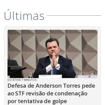
y
M
V
u
d
Últimas
o
i
d
e
o
DO R7
/
HÁ 7 MINUTOS
Defesa de Anderson Torres pede
ao STF revisão de condenação
por tentativa de golpe