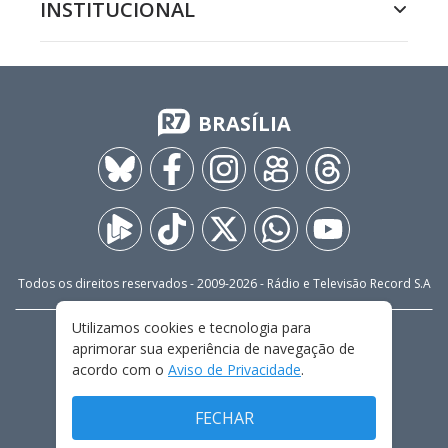
INSTITUCIONAL
BRASÍLIA
Todos os direitos reservados - 2009-
2026
- Rádio e Televisão Record S.A
Utilizamos cookies e tecnologia para
CARREIRA
FALE CONOSCO
PRIVACIDADE
aprimorar sua experiência de navegação de
TERMOS E CONDIÇÕES DE USO
acordo com o
Aviso de Privacidade
.
FECHAR