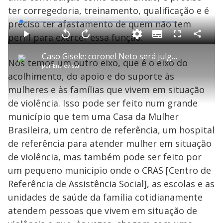
ter corregedoria, treinamento, qualificação e é
preciso ter afastamento de quem não tem
L
o
a
perfil para exercer essa função.
S
d
u
C
P
V
A
P
F
e
b
o
l
o
v
u
d
t
m
a
l
a
l
:
Caso Gisele: coronel Neto será julgado por feminicídio na Justiça comum
i
p
y
t
n
l
1
Nós temos um outro eixo, que é o eixo do
t
a
a
ç
s
.
por
Entrevista
l
r
r
a
c
4
e
t
1
r
l
r
5
acolhimento, do apoio e do suporte às
s
i
0
1
e
%
l
s
0
e
h
mulheres e às famílias que vivem em situação
e
s
n
a
g
e
r
u
g
de violência. Isso pode ser feito num grande
n
u
a
d
n
o
d
município que tem uma Casa da Mulher
s
o
s
Brasileira, um centro de referência, um hospital
y
de referência para atender mulher em situação
de violência, mas também pode ser feito por
M
V
u
d
um pequeno município onde o CRAS [Centro de
o
Referência de Assistência Social], as escolas e as
i
unidades de saúde da família cotidianamente
atendem pessoas que vivem em situação de