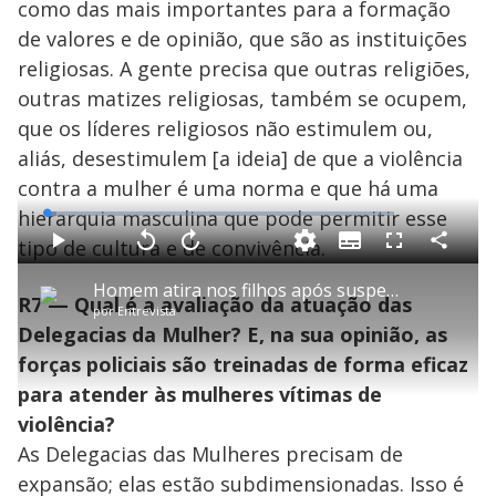
como das mais importantes para a formação
de valores e de opinião, que são as instituições
religiosas. A gente precisa que outras religiões,
outras matizes religiosas, também se ocupem,
que os líderes religiosos não estimulem ou,
aliás, desestimulem [a ideia] de que a violência
contra a mulher é uma norma e que há uma
hierarquia masculina que pode permitir esse
L
o
a
tipo de cultura e de convivência.
S
d
u
C
P
V
A
P
F
e
b
o
l
o
v
u
d
t
m
a
l
a
l
:
Homem atira nos filhos após suspeita de traição da esposa
i
p
y
t
n
l
2
R7 — Qual é a avaliação da atuação das
t
a
a
ç
s
.
por
Entrevista
l
r
r
a
c
8
e
t
1
r
l
r
6
Delegacias da Mulher? E, na sua opinião, as
s
i
0
1
e
%
l
s
0
e
h
forças policiais são treinadas de forma eficaz
e
s
n
a
g
e
r
u
g
para atender às mulheres vítimas de
n
u
a
d
n
o
d
violência?
s
o
s
As Delegacias das Mulheres precisam de
y
expansão; elas estão subdimensionadas. Isso é