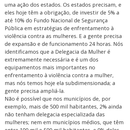
uma ação dos estados. Os estados precisam, e
M
V
u
d
eles hoje têm a obrigação, de investir de 5% a
o
até 10% do Fundo Nacional de Segurança
i
Pública em estratégias de enfrentamento à
violência contra as mulheres. E a gente precisa
de expansão e de funcionamento 24 horas. Nós
d
identificamos que a Delegacia da Mulher é
extremamente necessária e é um dos
e
equipamentos mais importantes no
enfrentamento à violência contra a mulher,
o
mas nós temos hoje ela subdimensionada; a
gente precisa ampliá-la.
Não é possível que nos municípios de, por
exemplo, mais de 500 mil habitantes, 2% ainda
não tenham delegacia especializada das
mulheres; nem em municípios médios, que têm
entre 100 mil e 500 mil habitantes, e 9% deles