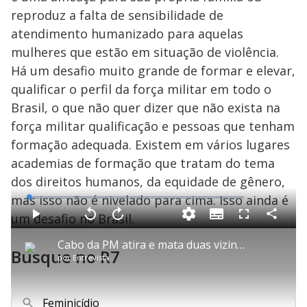
reproduz a falta de sensibilidade de
atendimento humanizado para aquelas
mulheres que estão em situação de violência.
Há um desafio muito grande de formar e elevar,
qualificar o perfil da força militar em todo o
Brasil, o que não quer dizer que não exista na
força militar qualificação e pessoas que tenham
formação adequada. Existem em vários lugares
academias de formação que tratam do tema
dos direitos humanos, da equidade de gênero,
mas isso não é nivelado para cima. Isso ainda é
L
o
a
um desafio no Brasil.
S
d
u
C
P
V
A
P
F
e
b
o
l
o
v
u
d
t
m
a
l
a
l
:
Cabo da PM atira e mata duas vizinhas de sua ex-esposa durante discussão em Cariacica (ES)
i
p
y
t
n
l
1
Busque no R7
t
a
a
ç
s
.
por
Entrevista
l
r
r
a
c
3
e
t
1
r
l
r
6
s
i
0
1
e
%
l
s
0
e
h
e
s
n
a
g
e
r
Feminicídio
u
g