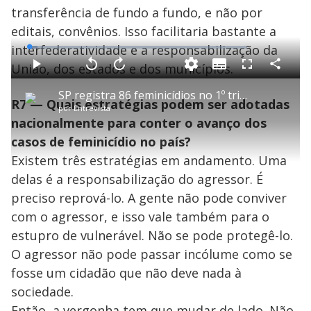
transferência de fundo a fundo, e não por
editais, convênios. Isso facilitaria bastante a
interfederatividade e a responsabilização da
L
o
a
União, dos estados e dos municípios.
S
d
u
C
P
V
A
P
F
e
b
o
l
o
v
u
d
t
m
a
l
a
l
:
SP registra 86 feminicídios no 1º trimestre do ano; média é de quase 1 por dia
i
p
y
t
n
l
3
R7 — Quais estratégias podem ser adotadas
t
a
a
ç
s
.
por
Entrevista
l
r
r
a
c
8
e
t
1
r
l
r
3
nacionalmente para conter o avanço dos
s
i
0
1
e
%
l
s
0
e
h
casos de feminicídio no país?
e
s
n
a
g
e
r
u
g
Existem três estratégias em andamento. Uma
n
u
a
d
n
o
d
delas é a responsabilização do agressor. É
s
o
s
preciso reprová-lo. A gente não pode conviver
y
com o agressor, e isso vale também para o
estupro de vulnerável. Não se pode protegê-lo.
M
V
u
d
O agressor não pode passar incólume como se
o
fosse um cidadão que não deve nada à
i
sociedade.
Então, a vergonha tem que mudar de lado. Não