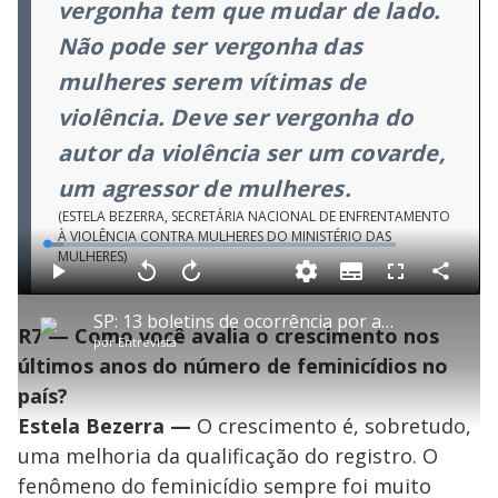
vergonha tem que mudar de lado.
Não pode ser vergonha das
mulheres serem vítimas de
violência. Deve ser vergonha do
autor da violência ser um covarde,
um agressor de mulheres.
(ESTELA BEZERRA, SECRETÁRIA NACIONAL DE ENFRENTAMENTO
À VIOLÊNCIA CONTRA MULHERES DO MINISTÉRIO DAS
L
MULHERES)
o
a
S
d
u
C
P
V
A
P
F
e
b
o
l
o
v
u
d
t
m
a
l
a
l
:
SP: 13 boletins de ocorrência por ameaça a mulher são registrados por hora entre janeiro e fevereiro
i
p
y
t
n
l
4
R7 — Como você avalia o crescimento nos
t
a
a
ç
s
.
por
Entrevista
l
r
r
a
c
7
e
t
1
r
l
r
9
últimos anos do número de feminicídios no
s
i
0
1
e
%
l
s
0
e
h
país?
e
s
n
a
g
e
r
u
g
Estela Bezerra
—
O crescimento é, sobretudo,
n
u
a
d
n
o
d
uma melhoria da qualificação do registro. O
s
o
s
fenômeno do feminicídio sempre foi muito