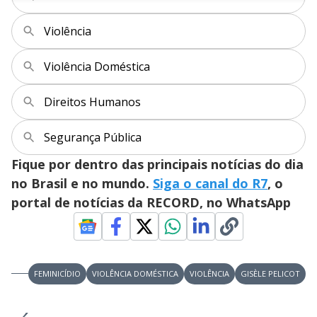
n
u
a
d
n
o
d
s
o
Violência
s
y
Violência Doméstica
M
V
u
d
Direitos Humanos
o
i
Segurança Pública
Fique por dentro das principais notícias do dia
d
no Brasil e no mundo.
Siga o canal do R7
, o
portal de notícias da RECORD, no WhatsApp
e
o
FEMINICÍDIO
VIOLÊNCIA DOMÉSTICA
VIOLÊNCIA
GISÈLE PELICOT