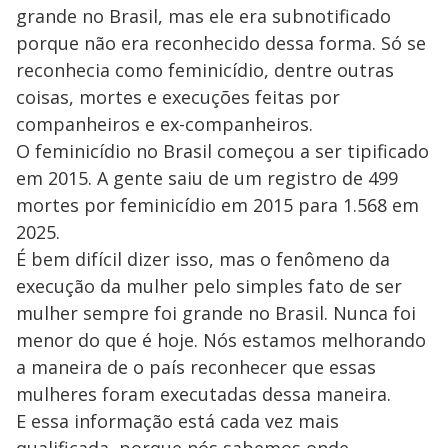
y
grande no Brasil, mas ele era subnotificado
porque não era reconhecido dessa forma. Só se
M
V
u
d
reconhecia como feminicídio, dentre outras
o
coisas, mortes e execuções feitas por
i
companheiros e ex-companheiros.
O feminicídio no Brasil começou a ser tipificado
em 2015. A gente saiu de um registro de 499
d
mortes por feminicídio em 2015 para 1.568 em
2025.
e
É bem difícil dizer isso, mas o fenômeno da
execução da mulher pelo simples fato de ser
o
mulher sempre foi grande no Brasil. Nunca foi
menor do que é hoje. Nós estamos melhorando
a maneira de o país reconhecer que essas
mulheres foram executadas dessa maneira.
E essa informação está cada vez mais
qualificada, porque nós sabemos onde