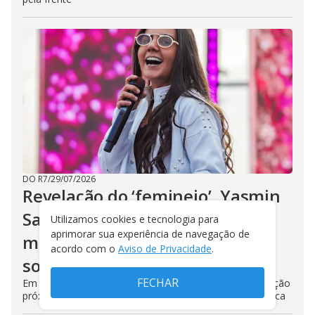
DO R7
/
29/07/2026
Revelação do ‘feminejo’, Yasmin
Santos reforça importância do
Utilizamos cookies e tecnologia para
aprimorar sua experiência de navegação de
movimento e cita feat dos
acordo com o
Aviso de Privacidade
.
sonhos
FECHAR
Em entrevista ao R7, cantora também repercutiu a relação
próxima com os fãs e relembrou sua trajetória na música