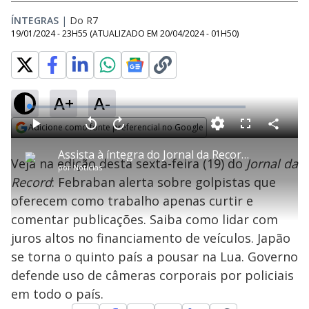
ÍNTEGRAS
|
Do R7
19/01/2024 - 23H55
(ATUALIZADO EM
20/04/2024 - 01H50
)
A+
A-
L
o
a
Adicione como fonte preferencial no Google
d
C
P
V
A
P
F
e
o
l
o
v
u
Opens in new window
d
m
a
l
a
l
:
Assista à íntegra do Jornal da Record | 19/01/2024
p
y
t
n
l
0
Veja na edição desta sexta-feira (19) do
Jornal da
a
a
ç
s
.
por
Notícias
r
r
a
c
3
t
1
r
l
r
1
Record
: Febraban alerta sobre golpistas que
i
0
1
e
%
l
s
0
e
h
oferecem como trabalho apenas curtir e
e
s
n
a
g
e
r
u
g
comentar publicações. Saiba como lidar com
n
u
a
d
n
o
d
juros altos no financiamento de veículos. Japão
s
o
s
se torna o quinto país a pousar na Lua. Governo
y
defende uso de câmeras corporais por policiais
em todo o país.
M
u
d