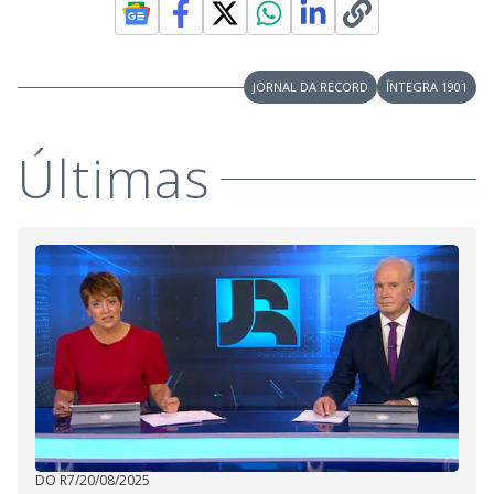
V
o
i
JORNAL DA RECORD
ÍNTEGRA 1901
d
Últimas
e
o
DO R7
/
20/08/2025