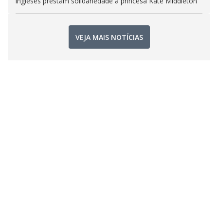
ingleses prestam solidariedade à princesa Kate Middleton
VEJA MAIS NOTÍCIAS