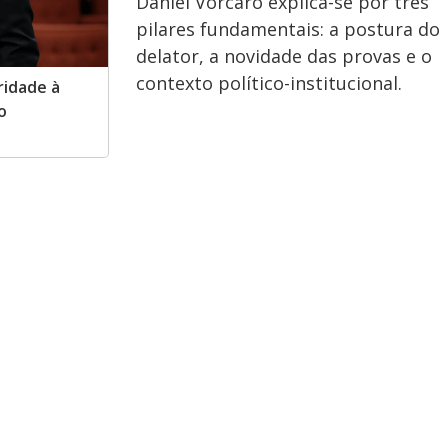
Daniel Vorcaro explica-se por três
pilares fundamentais: a postura do
delator, a novidade das provas e o
contexto político-institucional.
ridade à
o