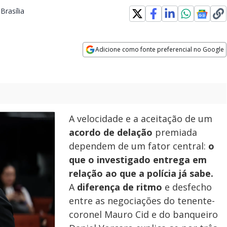
Brasília
Opens in new window
Adicione como fonte preferencial no Google
Opens in new window
A velocidade e a aceitação de um
acordo de delação
premiada
dependem de um fator central:
o
que o investigado entrega em
relação ao que a polícia já sabe.
A
diferença de ritmo
e desfecho
entre as negociações do tenente-
coronel Mauro Cid e do banqueiro