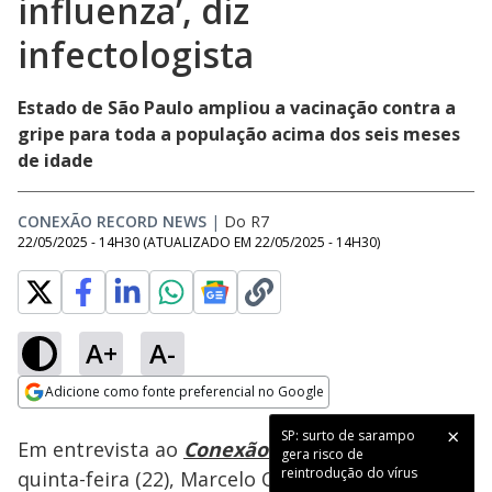
influenza’, diz
infectologista
Estado de São Paulo ampliou a vacinação contra a
gripe para toda a população acima dos seis meses
de idade
CONEXÃO RECORD NEWS
|
Do R7
22/05/2025 - 14H30
(ATUALIZADO EM
22/05/2025 - 14H30
)
A+
A-
Loaded
:
100.00%
Adicione como fonte preferencial no Google
Ativar
Som
Opens in new window
SP: surto de sarampo
Em entrevista ao
Conexão Record News
desta
gera risco de
reintrodução do vírus
quinta-feira (22), Marcelo Otsuka, vice-