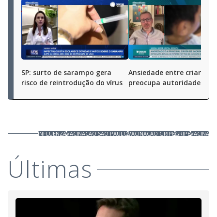
SP: surto de sarampo gera
Ansiedade entre crianças
risco de reintrodução do vírus
preocupa autoridades
INFLUENZA
VACINAÇÃO SÃO PAULO
VACINAÇÃO GRIPE
GRIPE
VACINA
Últimas