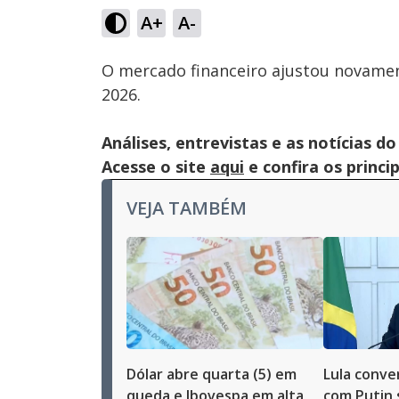
47.70%
A+
A-
Ativar
Som
O mercado financeiro ajustou novament
2026.
Análises, entrevistas e as notícias
Acesse o site
aqui
e confira os princi
VEJA TAMBÉM
Dólar abre quarta (5) em
Lula conve
queda e Ibovespa em alta
com Putin 