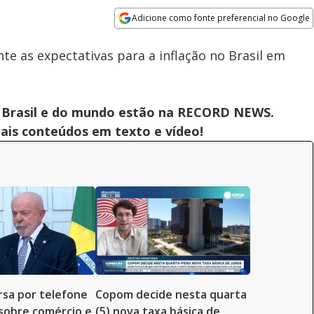
Adicione como fonte preferencial no Google
Subtitles
Velocidade
Opens in new window
e as expectativas para a inflação no Brasil em
 do Brasil e do mundo estão na RECORD NEWS.
pais conteúdos em texto e vídeo!
rsa por telefone
Copom decide nesta quarta
sobre comércio e
(5) nova taxa básica de