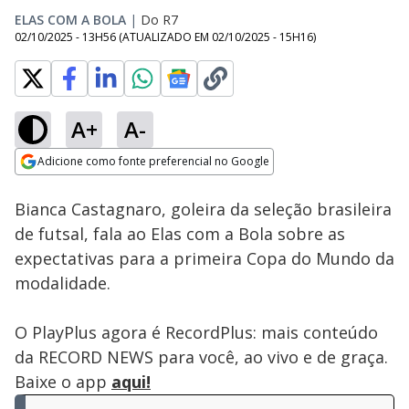
ELAS COM A BOLA
|
Do R7
02/10/2025 - 13H56
(ATUALIZADO EM
02/10/2025 - 15H16
)
A+
A-
Loaded
:
10.75%
Adicione como fonte preferencial no Google
Subtitles
Ativar
Som
Opens in new window
Bianca Castagnaro, goleira da seleção brasileira
de futsal, fala ao Elas com a Bola sobre as
expectativas para a primeira Copa do Mundo da
modalidade.
O PlayPlus agora é RecordPlus: mais conteúdo
da RECORD NEWS para você, ao vivo e de graça.
Baixe o app
aqui!