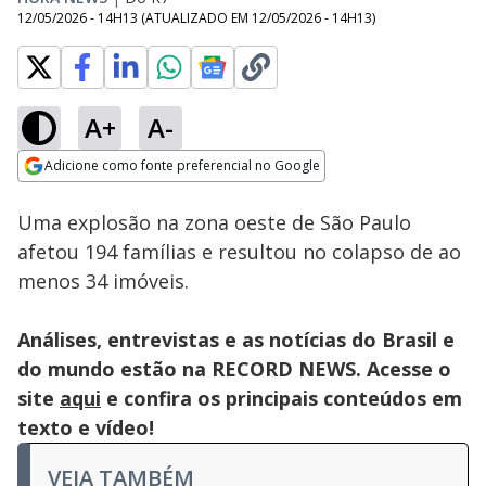
12/05/2026 - 14H13
(ATUALIZADO EM
12/05/2026 - 14H13
)
A+
A-
Loaded
:
11.04%
Adicione como fonte preferencial no Google
Subtitles
Ativar
Som
Opens in new window
Uma explosão na zona oeste de São Paulo
afetou 194 famílias e resultou no colapso de ao
menos 34 imóveis.
Análises, entrevistas e as notícias do Brasil e
do mundo estão na RECORD NEWS. Acesse o
site
aqui
e confira os principais conteúdos em
texto e vídeo!
VEJA TAMBÉM