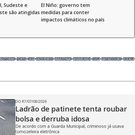
l, Sudeste e
El Niño: governo tem
te são atingidas
medidas para conter
impactos climáticos no país
ANSTORNO
PORTA
CASA
VAQUEIROS
AMAZONAS
NHAMUNDÁ
FUGA
MATADOURO
BÚFALA
DO R7
/
07/08/2026
Ladrão de patinete tenta roubar
bolsa e derruba idosa
De acordo com a Guarda Municipal, criminoso já usava
tornozeleira eletrônica