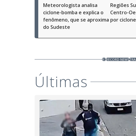
Meteorologista analisa
Regiões Su
ciclone-bomba e explica o
Centro-Oes
fenômeno, que se aproxima
por ciclone
do Sudeste
R7
RECORD NEWS
TR
Últimas