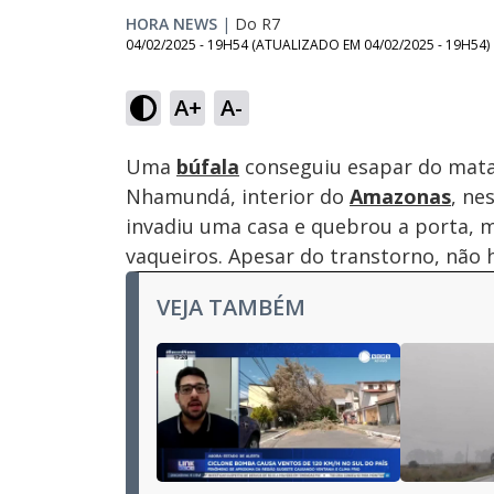
HORA NEWS
|
Do R7
04/02/2025 - 19H54
(ATUALIZADO EM
04/02/2025 - 19H54
)
A+
A-
Ativar
Som
Uma
búfala
conseguiu esapar do mata
Nhamundá, interior do
Amazonas
, ne
invadiu uma casa e quebrou a porta, 
vaqueiros. Apesar do transtorno, não 
VEJA TAMBÉM