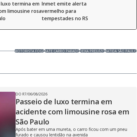
 luxo termina em
Inmet emite alerta
om limousine rosa
vermelho para
ulo
tempestades no RS
MOTORISTA FOGE
BATE CARRO PARADO
DEIXA PREJUÍZO
BATIDA SÃO PAULO
DO R7
/
06/08/2026
Passeio de luxo termina em
acidente com limousine rosa em
São Paulo
Após bater em uma mureta, o carro ficou com um pneu
furado e causou lentidão na avenida