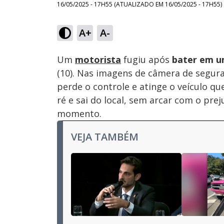
16/05/2025 - 17H55
(ATUALIZADO EM
16/05/2025 - 17H55
)
A+
A-
Ativar
Som
Um
motorista
fugiu após
bater em u
(10). Nas imagens de câmera de segu
perde o controle e atinge o veículo qu
ré e sai do local, sem arcar com o pre
momento.
VEJA TAMBÉM