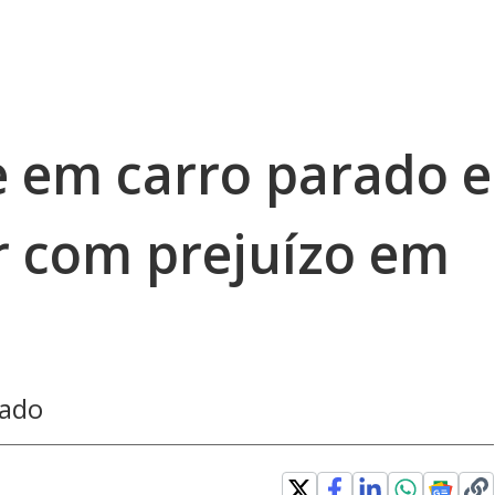
e em carro parado e
r com prejuízo em
rado