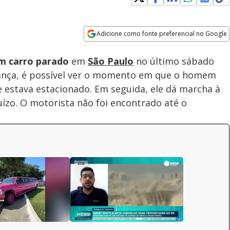
Loaded
:
100.00%
Adicione como fonte preferencial no Google
Velocidade
Opens in new window
m carro parado
em
São Paulo
no último sábado
rança, é possível ver o momento em que o homem
e estava estacionado. Em seguida, ele dá marcha à
juízo. O motorista não foi encontrado até o