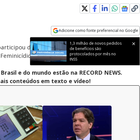
Adicione como fonte preferencial no Google
Subtitles
Velocidade
Opens in new window
1,3 milhão de novos pedidos
a participou de uma cerimônia que marcou os cem
de benefícios são
protocolados por mês no
 Feminicídio.
INSS
 do Brasil e do mundo estão na RECORD NEWS.
pais conteúdos em texto e vídeo!