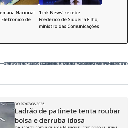
 Semana Nacional
'Link News' recebe
 Eletrônico de
Frederico de Siqueira Filho,
ministro das Comunicações
VIOLENCIA-DOMESTICA
FEMINICÍDIO
LULA (LUIZ INÁCIO LULA DA SILVA)
PRESIDENTE
DO R7
/
07/08/2026
Ladrão de patinete tenta roubar
bolsa e derruba idosa
De acordo com a Guarda Municipal, criminoso já usava