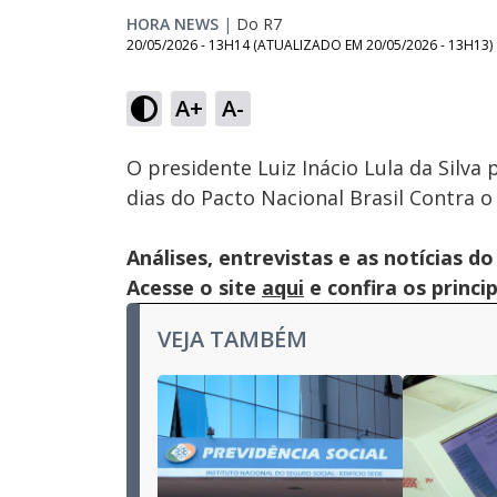
HORA NEWS
|
Do R7
20/05/2026 - 13H14
(ATUALIZADO EM
20/05/2026 - 13H13
)
Loaded
:
30.25%
A+
A-
Ativar
Som
O presidente Luiz Inácio Lula da Silv
dias do Pacto Nacional Brasil Contra o
Análises, entrevistas e as notícias
Acesse o site
aqui
e confira os princi
VEJA TAMBÉM