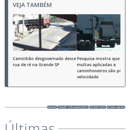
VEJA TAMBÉM
Caminhão desgovernado desce
Pesquisa mostra que 40%
rua de ré na Grande SP
multas aplicadas a
caminhoneiros são por al
velocidade
BRASIL
CRIME ORGANIZADO
HOMICIDIO
HORA-NEWS
Últimas