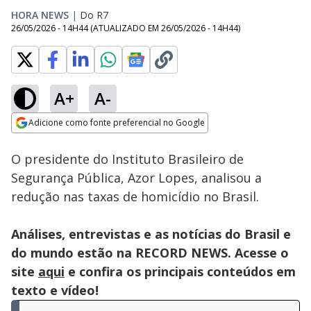
HORA NEWS
|
Do R7
26/05/2026 - 14H44
(ATUALIZADO EM
26/05/2026 - 14H44
)
A+
A-
Loaded
:
4.95%
Adicione como fonte preferencial no Google
Subtitles
Ativar
Som
Opens in new window
O presidente do Instituto Brasileiro de
Segurança Pública, Azor Lopes, analisou a
redução nas taxas de homicídio no Brasil.
Análises, entrevistas e as notícias do Brasil e
do mundo estão na RECORD NEWS. Acesse o
site
aqui
e confira os principais conteúdos em
texto e vídeo!