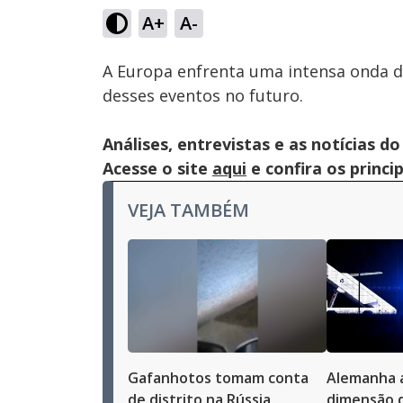
13.98%
A+
A-
Ativar
Som
A Europa enfrenta uma intensa onda de
desses eventos no futuro.
Análises, entrevistas e as notícias
Acesse o site
aqui
e confira os princi
VEJA TAMBÉM
Gafanhotos tomam conta
Alemanha a
de distrito na Rússia
dimensão 