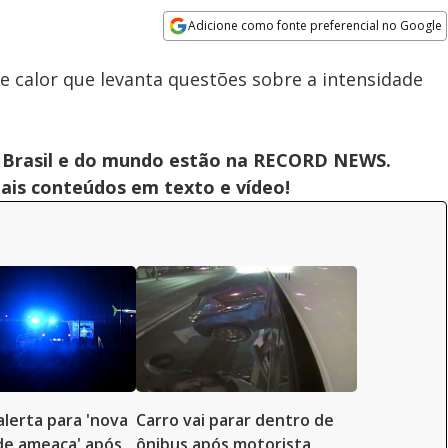
Adicione como fonte preferencial no Google
Subtitles
Velocidade
Opens in new window
Gafanhotos tomam conta de
 calor que levanta questões sobre a intensidade
distrito na Rússia
 do Brasil e do mundo estão na RECORD NEWS.
pais conteúdos em texto e vídeo!
lerta para 'nova
Carro vai parar dentro de
de ameaça' após
ônibus após motorista