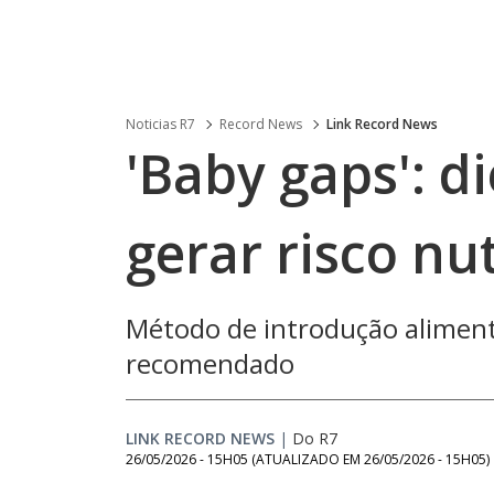
Noticias R7
Record News
Link Record News
'Baby gaps': di
gerar risco nu
Método de introdução aliment
recomendado
LINK RECORD NEWS
|
Do R7
26/05/2026 - 15H05
(ATUALIZADO EM
26/05/2026 - 15H05
)
Loaded
: