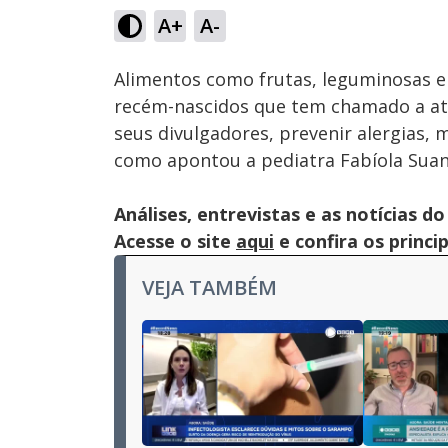
4.43%
A+
A-
Ativar
Som
Alimentos como frutas, leguminosas e 
recém-nascidos que tem chamado a aten
seus divulgadores, prevenir alergias,
como apontou a pediatra Fabíola Suan
Análises, entrevistas e as notícias
Acesse o site
aqui
e confira os princi
VEJA TAMBÉM