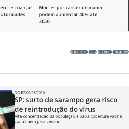
entre crianças
Mortes por câncer de mama
autoridades
podem aumentar 40% até
2050
ALIMENTOS
DIETA
INTERNET
LINK-NEWS
DO R7
/
06/08/2026
SP: surto de sarampo gera risco
de reintrodução do vírus
Alta concentração da população e baixa cobertura vacinal
contribuem para cenário