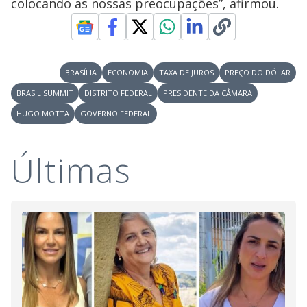
colocando as nossas preocupações”, afirmou.
BRASÍLIA
ECONOMIA
TAXA DE JUROS
PREÇO DO DÓLAR
BRASIL SUMMIT
DISTRITO FEDERAL
PRESIDENTE DA CÂMARA
HUGO MOTTA
GOVERNO FEDERAL
Últimas