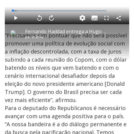
L
o
a
S
d
u
C
P
V
A
P
F
e
b
o
l
o
v
u
d
t
m
a
l
a
l
:
Fernando Haddad entrega a Hugo Motta as prioridades do governo para a área econômica
i
p
y
t
n
l
4
“Precisamos sim pontuar que não será possível
t
a
a
ç
s
.
por
Brasília
l
r
r
a
c
5
e
t
1
r
l
r
0
promover uma política de evolução social com
s
i
0
1
e
%
l
s
0
e
h
a inflação descontrolada, com a taxa de juros
e
s
n
a
g
e
r
u
g
subindo a cada reunião do Copom, com o dólar
n
u
a
d
n
o
d
batendo os níveis que vem batendo e com o
s
o
s
cenário internacional desafiador depois da
y
eleição do novo presidente americano [Donald
Trump]. O governo do Brasil precisa ser cada
M
V
u
d
vez mais eficiente”, afirmou.
o
Para o deputado do Republicanos é necessário
i
avançar com uma agenda positiva para o país.
“A nossa bandeira é a do diálogo permanente e
da busca pela pacificação nacional. Temos