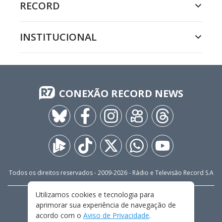
RECORD
INSTITUCIONAL
CONEXÃO RECORD NEWS
Todos os direitos reservados - 2009-
2026
- Rádio e Televisão Record S.A
Utilizamos cookies e tecnologia para
CARREIRA
FALE CONOSCO
PRIVACIDADE
aprimorar sua experiência de navegação de
TERMOS E CONDIÇÕES DE USO
acordo com o
Aviso de Privacidade
.