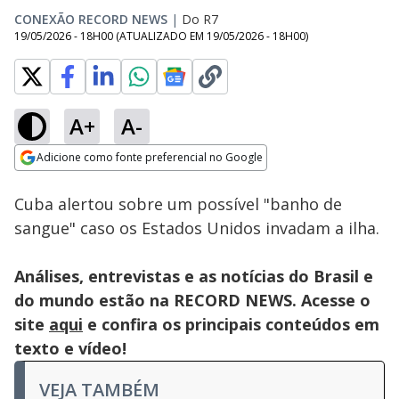
CONEXÃO RECORD NEWS
|
Do R7
19/05/2026 - 18H00
(ATUALIZADO EM
19/05/2026 - 18H00
)
A+
A-
Loaded
:
34.75%
Adicione como fonte preferencial no Google
Subtitles
Ativar
Som
Opens in new window
Cuba alertou sobre um possível "banho de
sangue" caso os Estados Unidos invadam a ilha.
Análises, entrevistas e as notícias do Brasil e
do mundo estão na RECORD NEWS. Acesse o
site
aqui
e confira os principais conteúdos em
texto e vídeo!
VEJA TAMBÉM