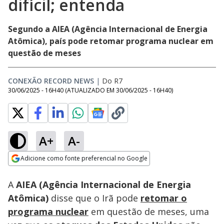
difícil; entenda
Segundo a AIEA (Agência Internacional de Energia
Atômica), país pode retomar programa nuclear em
questão de meses
CONEXÃO RECORD NEWS
|
Do R7
30/06/2025 - 16H40
(ATUALIZADO EM
30/06/2025 - 16H40
)
A+
A-
Loaded
:
37.28%
Adicione como fonte preferencial no Google
Subtitles
Ativar
Som
Opens in new window
A
AIEA (Agência Internacional de Energia
Atômica)
disse que o Irã pode
retomar o
programa nuclear
em questão de meses, uma