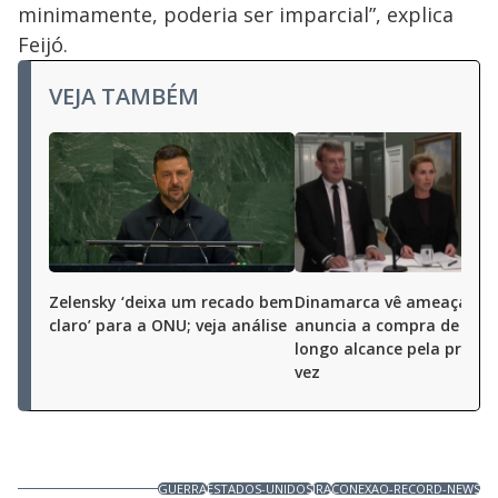
minimamente, poderia ser imparcial”, explica
Feijó.
VEJA TAMBÉM
Zelensky ‘deixa um recado bem
Dinamarca vê ameaça rus
claro’ para a ONU; veja análise
anuncia a compra de arm
longo alcance pela primei
vez
GUERRA
ESTADOS-UNIDOS
IRA
CONEXAO-RECORD-NEWS