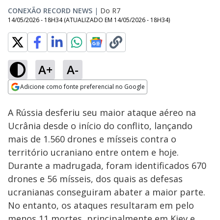
CONEXÃO RECORD NEWS
|
Do R7
14/05/2026 - 18H34
(ATUALIZADO EM
14/05/2026 - 18H34
)
A+
A-
Loaded
:
17.47%
Adicione como fonte preferencial no Google
Subtitles
Ativar
Som
Opens in new window
A Rússia desferiu seu maior ataque aéreo na
Ucrânia desde o início do conflito, lançando
mais de 1.560 drones e mísseis contra o
território ucraniano entre ontem e hoje.
Durante a madrugada, foram identificados 670
drones e 56 mísseis, dos quais as defesas
ucranianas conseguiram abater a maior parte.
No entanto, os ataques resultaram em pelo
menos 11 mortes, principalmente em Kiev e