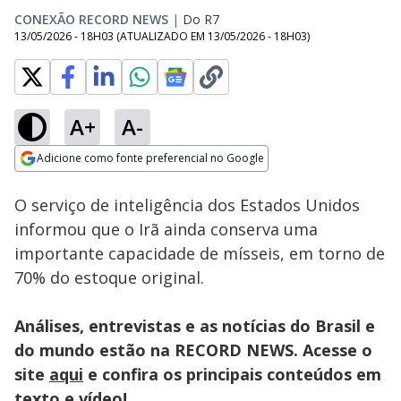
CONEXÃO RECORD NEWS
|
Do R7
13/05/2026 - 18H03
(ATUALIZADO EM
13/05/2026 - 18H03
)
A+
A-
Loaded
:
25.67%
Adicione como fonte preferencial no Google
Subtitles
Ativar
Som
Opens in new window
O serviço de inteligência dos Estados Unidos
informou que o Irã ainda conserva uma
importante capacidade de mísseis, em torno de
70% do estoque original.
Análises, entrevistas e as notícias do Brasil e
do mundo estão na RECORD NEWS. Acesse o
site
aqui
e confira os principais conteúdos em
texto e vídeo!