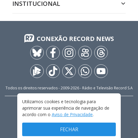
INSTITUCIONAL
CONEXÃO RECORD NEWS
Todos os direitos reservados - 2009-
2026
- Rádio e Televisão Record S.A
Utilizamos cookies e tecnologia para
CARREIRA
FALE CONOSCO
PRIVACIDADE
aprimorar sua experiência de navegação de
TERMOS E CONDIÇÕES DE USO
acordo com o
Aviso de Privacidade
.
FECHAR