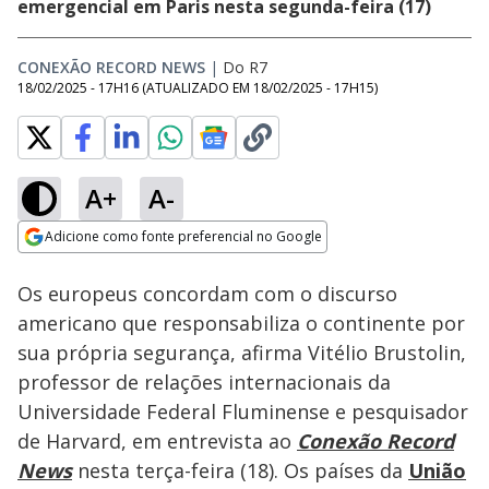
emergencial em Paris nesta segunda-feira (17)
CONEXÃO RECORD NEWS
|
Do R7
18/02/2025 - 17H16
(ATUALIZADO EM
18/02/2025 - 17H15
)
A+
A-
Loaded
:
29.65%
Adicione como fonte preferencial no Google
Ativar
Som
Opens in new window
Os europeus concordam com o discurso
americano que responsabiliza o continente por
sua própria segurança, afirma Vitélio Brustolin,
professor de relações internacionais da
Universidade Federal Fluminense e pesquisador
de Harvard, em entrevista ao
Conexão Record
News
nesta terça-feira (18). Os países da
União