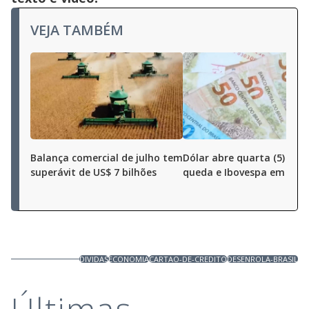
VEJA TAMBÉM
Balança comercial de julho tem
Dólar abre quarta (5) em
superávit de US$ 7 bilhões
queda e Ibovespa em alta
DIVIDAS
ECONOMIA
CARTAO-DE-CREDITO
DESENROLA-BRASIL