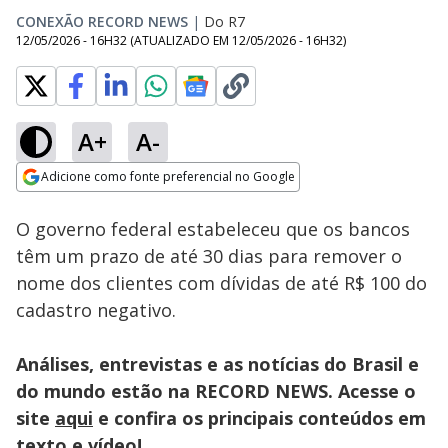
CONEXÃO RECORD NEWS
|
Do R7
12/05/2026 - 16H32
(ATUALIZADO EM
12/05/2026 - 16H32
)
A+
A-
Loaded
:
27.55%
Adicione como fonte preferencial no Google
Subtitles
Ativar
Som
Opens in new window
O governo federal estabeleceu que os bancos
têm um prazo de até 30 dias para remover o
nome dos clientes com dívidas de até R$ 100 do
cadastro negativo.
Análises, entrevistas e as notícias do Brasil e
do mundo estão na RECORD NEWS. Acesse o
site
aqui
e confira os principais conteúdos em
texto e vídeo!